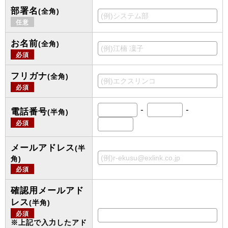
部署名
(全角)
任意
お名前
(全角)
必須
フリガナ
(全角)
必須
-
-
電話番号
(半角)
必須
メールアドレス
(半
角)
必須
確認用メールアド
レス
(半角)
必須
※上記で入力したアド