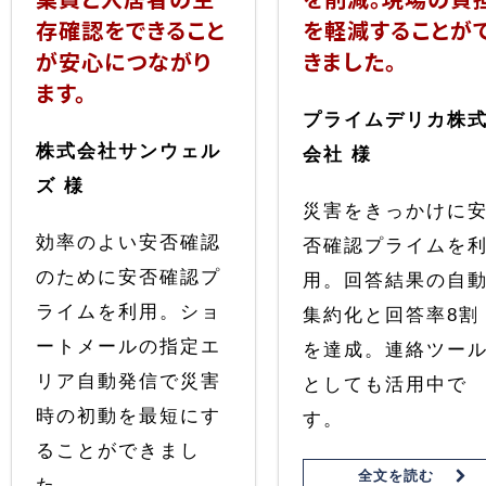
存確認をできること
を軽減することが
が安心につながり
きました。
ます。
プライムデリカ株
株式会社サンウェル
会社 様
ズ 様
災害をきっかけに
効率のよい安否確認
否確認プライムを
のために安否確認プ
用。回答結果の自
ライムを利用。ショ
集約化と回答率8割
ートメールの指定エ
を達成。連絡ツー
リア自動発信で災害
としても活用中で
時の初動を最短にす
す。
ることができまし
全文を読む
た。